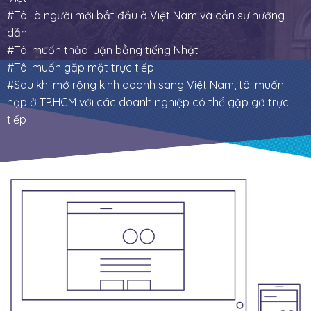
Tôi là người mới bắt đầu ở Việt Nam và cần sự hướng
dẫn
Tôi muốn thảo luận bằng tiếng Nhật
Tôi muốn gặp mặt trực tiếp
Sau khi mở rộng kinh doanh sang Việt Nam, tôi muốn
họp ở TP.HCM với các doanh nghiệp có thể gặp gỡ trực
tiếp