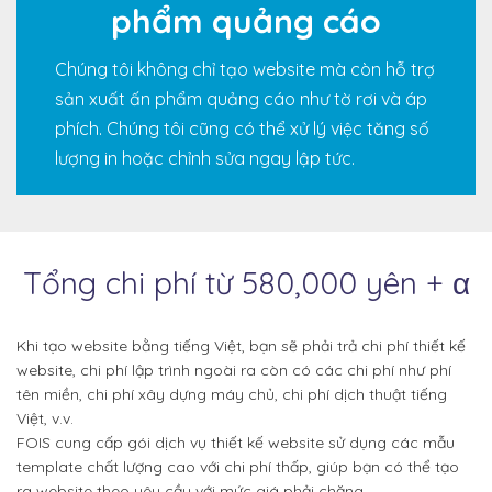
phẩm quảng cáo
Chúng tôi không chỉ tạo website mà còn hỗ trợ
sản xuất ấn phẩm quảng cáo như tờ rơi và áp
phích. Chúng tôi cũng có thể xử lý việc tăng số
lượng in hoặc chỉnh sửa ngay lập tức.
Tổng chi phí từ 580,000 yên + α
Khi tạo website bằng tiếng Việt, bạn sẽ phải trả chi phí thiết kế
website, chi phí lập trình ngoài ra còn có các chi phí như phí
tên miền, chi phí xây dựng máy chủ, chi phí dịch thuật tiếng
Việt, v.v.
FOIS cung cấp gói dịch vụ thiết kế website sử dụng các mẫu
template chất lượng cao với chi phí thấp, giúp bạn có thể tạo
ra website theo yêu cầu với mức giá phải chăng.