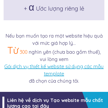
α
+
Ước lượng riêng lẻ
Nếu bạn muốn tạo ra một website hiệu quả
với mức giá hợp lý…
Từ
300
nghìn yên (chưa bao gồm thuế),
vui lòng xem
Gói dịch vụ thiết kế website sử dụng các mẫu
template
đã chọn của chúng tôi.
Liên hệ về dịch vụ Tạo website mẫu chất
lượng cao tại đây